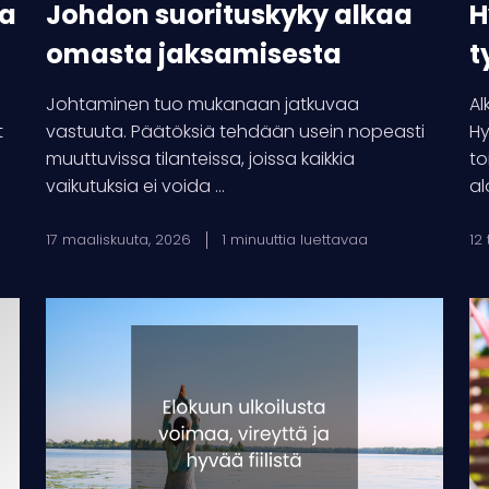
ia
Johdon suorituskyky alkaa
H
omasta jaksamisesta
t
Johtaminen tuo mukanaan jatkuvaa
Al
t
vastuuta. Päätöksiä tehdään usein nopeasti
Hy
muuttuvissa tilanteissa, joissa kaikkia
to
vaikutuksia ei voida ...
al
17 maaliskuuta, 2026
1 minuuttia luettavaa
12
Elokuun
Pa
ulkoilusta
is
voimaa,
lo
vireyttä
–
ja
nä