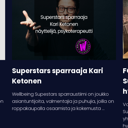
sparraaja
H
Kari
ja
Ketonen
We
Su
yh
hy
pu
Superstars sparraaja Kari
F
Ketonen
S
h
Wellbeing Supestars sparraustiimi on joukko
on
asiantuntijoita, valmentajia ja puhujia, joilla on
Va
roppakaupalla osaamista ja kokemusta ...
Su
yh
hy