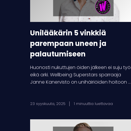
ja
palautumiseen
Unilääkärin 5 vinkkiä
parempaan uneen ja
palautumiseen
Huonosti nukuttujen öiden jälkeen ei suju työ
eikä arki. Wellbeing Superstars sparraaja
Janne Kanervisto on unihäiriöiden hoitoon ...
23 syyskuuta, 2025
1 minuuttia luettavaa
Superstars