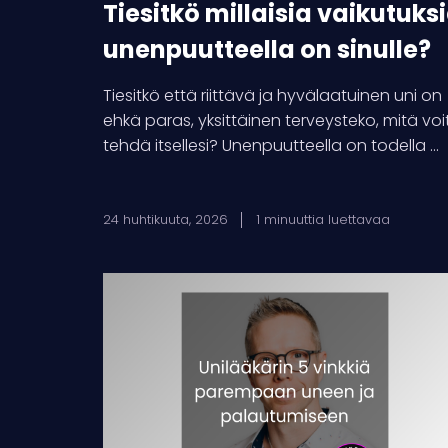
Tiesitkö millaisia vaikutuks
unenpuutteella on sinulle?
Tiesitkö että riittävä ja hyvälaatuinen uni on
ehkä paras, yksittäinen terveysteko, mitä voi
tehdä itsellesi? Unenpuutteella on todella ...
24 huhtikuuta, 2026
1 minuuttia luettavaa
Unilääkärin
5
vinkkiä
parempaan
uneen