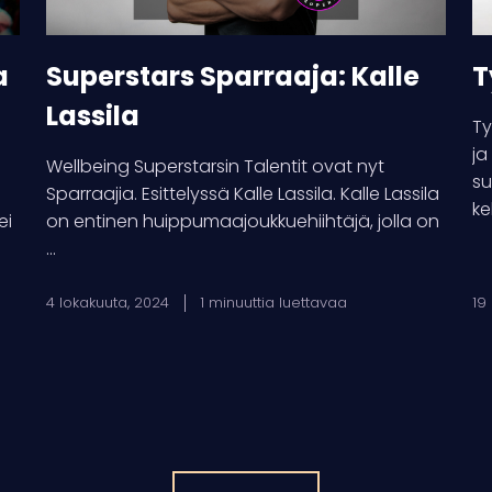
a
Superstars Sparraaja: Kalle
T
Lassila
Ty
ja
Wellbeing Superstarsin Talentit ovat nyt
su
Sparraajia. Esittelyssä Kalle Lassila. Kalle Lassila
ke
ei
on entinen huippumaajoukkuehiihtäjä, jolla on
...
4 lokakuuta, 2024
1 minuuttia luettavaa
19