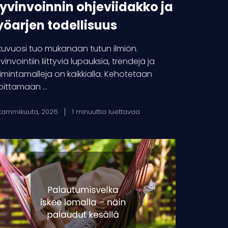
yvinvoinnin ohjeviidakko ja
yöarjen todellisuus
kuvuosi tuo mukanaan tutun ilmiön.
vinvointiin liittyviä lupauksia, trendejä ja
imintamalleja on kaikkialla. Kehotetaan
oittamaan ...
 tammikuuta, 2026
1 minuuttia luettavaa
lautumisvelka
kee
malla
in