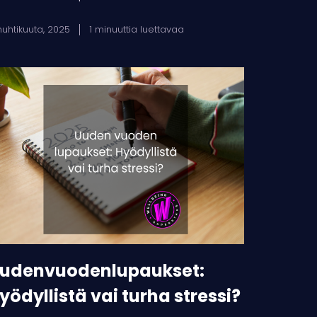
huhtikuuta, 2025
1 minuuttia luettavaa
denvuodenlupaukset:
ödyllistä
i
rha
ressi?
udenvuodenlupaukset:
yödyllistä vai turha stressi?