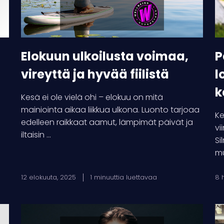
hyvää
pa
fiilistä
ke
Elokuun ulkoilusta voimaa,
P
vireyttä ja hyvää fiilistä
l
k
Kesä ei ole vielä ohi – elokuu on mitä
mainiointa aikaa liikkua ulkona. Luonto tarjoaa
Ke
edelleen raikkaat aamut, lämpimät päivät ja
vi
iltaisin ...
Si
mu
12 elokuuta, 2025
1 minuuttia luettavaa
8 
Superstars
F