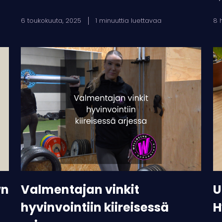
6 toukokuuta, 2025
1 minuuttia luettavaa
8 
Valmentajan
Uu
vinkit
Hy
hyvinvointiin
va
kiireisessä
tu
arjessa
st
wn
Valmentajan vinkit
U
hyvinvointiin kiireisessä
H