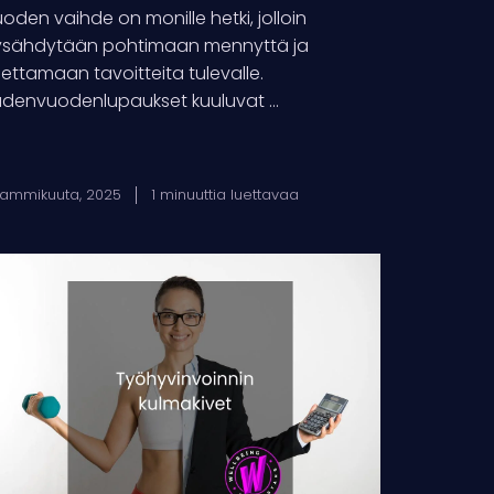
oden vaihde on monille hetki, jolloin
sähdytään pohtimaan mennyttä ja
ettamaan tavoitteita tulevalle.
denvuodenlupaukset kuuluvat ...
tammikuuta, 2025
1 minuuttia luettavaa
öhyvinvoinnin
lmakivet