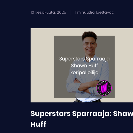
10 kesäkuuta, 2025
1 minuuttia luettavaa
Superstars
Sparraaja:
Shawn
Huff
Superstars Sparraaja: Sha
Huff