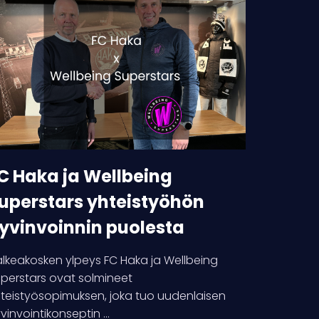
aka
llbeing
perstars
teistyöhön
vinvoinnin
olesta
C Haka ja Wellbeing
uperstars yhteistyöhön
yvinvoinnin puolesta
lkeakosken ylpeys FC Haka ja Wellbeing
perstars ovat solmineet
teistyösopimuksen, joka tuo uudenlaisen
vinvointikonseptin ...