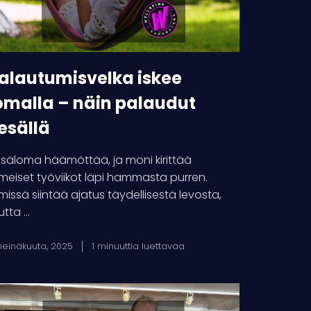
laudut
sällä
alautumisvelka iskee
omalla – näin palaudut
esällä
säloma häämöttää, ja moni kirittää
imeiset työviikot läpi hammasta purren.
lmissä siintää ajatus täydellisestä levosta,
tta ...
heinäkuuta, 2025
1 minuuttia luettavaa
C