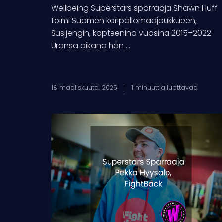
Wellbeing Superstars sparraaja Shawn Huff
toimi Suomen koripallomaajoukkueen,
Susijengin, kapteenina vuosina 2015–2022.
Uransa aikana hän ...
18 maaliskuuta, 2025
1 minuuttia luettavaa
Superstars
Sparraaja:
Pekka
Hyysalo