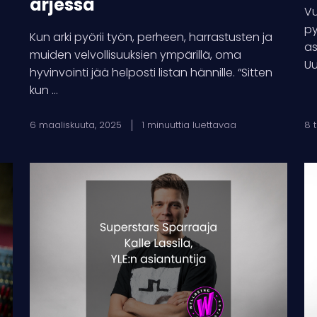
arjessa
Vu
py
Kun arki pyörii työn, perheen, harrastusten ja
as
muiden velvollisuuksien ympärillä, oma
Uu
hyvinvointi jää helposti listan hännille. “Sitten
kun ...
6 maaliskuuta, 2025
1 minuuttia luettavaa
8 
Superstars
Ty
Sparraaja:
ku
Kalle
Lassila