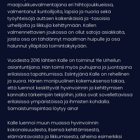
maajoukkuevalmentajana eri hiihtojoukkueissa,
valmentanut kuntoilijoita, lapsia ja nuoria sekä
työyhteisöjä auttaen kaikenikäisiä ja -tasoisia
urheilijoita ja liikkujia kehittymään. Kallen
valmennettavien joukossa on ollut satoja asiakkaita,
joista osa on tähdännyt maailman huipulle ja osa
halunnut ylläpitää toimintakykyään.
Vuodesta 2016 lähtien Kalle on toiminut Yle Urheilun
asiantuntijana. Hän toimii myös puhujana ja juontajana
erilaisissa tapahtumissa. Esiintyjänä Kalle on rehellinen
ja suora. Hänen monipuolinen kokemuksensa takaa,
että luennot keskittyvät hyvinvoinnin ja kehittymisen
kannalta tärkeimpiin tekijöihin, jotka ovat sovellettavissa
erilaisissa ympäristöissä ja ihmisten kohdalla.
Samaistumispintaa löytyy aina!
Kalle luennoi muun muassa hyvinvoinnin
kokonaisuudesta, itsensä kehittämisestä,
elämäntavoista ja liikkumisesta, aiheina esimerkiksi