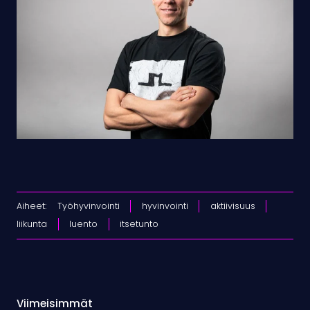
Aiheet:
Työhyvinvointi
hyvinvointi
aktiivisuus
liikunta
luento
itsetunto
Viimeisimmät