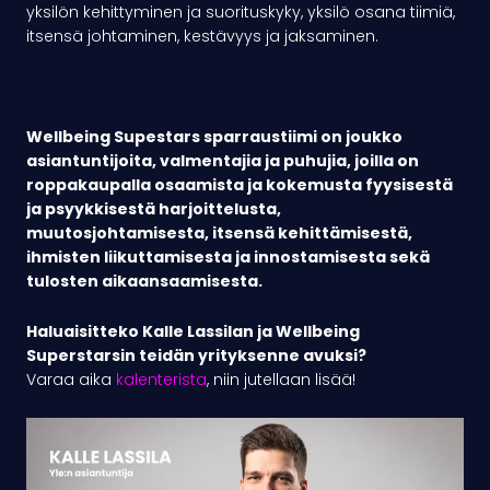
yksilön kehittyminen ja suorituskyky, yksilö osana tiimiä,
itsensä johtaminen, kestävyys ja jaksaminen.
Wellbeing Supestars sparraustiimi on joukko
asiantuntijoita, valmentajia ja puhujia, joilla on
roppakaupalla osaamista ja kokemusta fyysisestä
ja psyykkisestä harjoittelusta,
muutosjohtamisesta, itsensä kehittämisestä,
ihmisten liikuttamisesta ja innostamisesta sekä
tulosten aikaansaamisesta.
Haluaisitteko Kalle Lassilan ja Wellbeing
Superstarsin teidän yrityksenne avuksi?
Varaa aika
kalenterista
, niin jutellaan lisää!