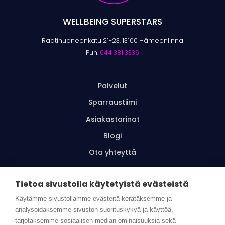
WELLBEING SUPERSTARS
Raatihuoneenkatu 21-23, 13100 Hämeenlinna
Puh.
044 381 3336
Palvelut
Sparraustiimi
Asiakastarinat
Blogi
Ota yhteyttä
Tietoa sivustolla käytetyistä evästeistä
Tilaa uutiskirje
Käytämme sivustollamme evästeitä kerätäksemme ja
analysoidaksemme sivuston suorituskykyä ja käyttöä,
tarjotaksemme sosiaalisen median ominaisuuksia sekä