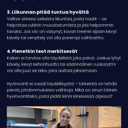
3. Liikunnan pitää tuntua hyvältä
Valitse arkeesi sellaista liikuntaa, josta nautit – se
helpottaa rutiinin muodostumista ja jää helpommin
tavaksi. Jos olo on väsynyt, kovan treenin sijaan kevyt
kävely tai venyttely voi olla parempi vaihtoehto.
4. Pienetkin teot merkitsevät
Kaiken ei tarvitse olla täydellistä joka päivä. Joskus lyhyt
kävely, kevyt kehonhuolto tai säännöllinen ruokarytmi
voi olla juuri se teko, joka auttaa jaksamaan.
Hyvinvointi ei vaadi täydellisyyttä – tärkeintä on tehdä
pieniä, johdonmukaisia valintoja. Mikä on sinun tärkein
hyvinvointiteko, josta pidät kiinni kiireisessä arjessa?