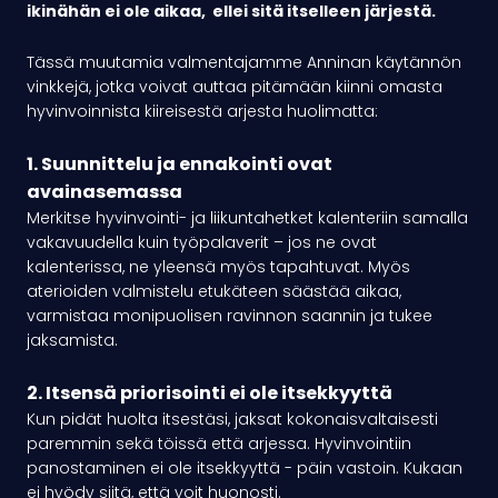
ikinähän ei ole aikaa, ellei sitä itselleen järjestä.
Tässä muutamia valmentajamme Anninan käytännön
vinkkejä, jotka voivat auttaa pitämään kiinni omasta
hyvinvoinnista kiireisestä arjesta huolimatta:
1. Suunnittelu ja ennakointi ovat
avainasemassa
Merkitse hyvinvointi- ja liikuntahetket kalenteriin samalla
vakavuudella kuin työpalaverit – jos ne ovat
kalenterissa, ne yleensä myös tapahtuvat. Myös
aterioiden valmistelu etukäteen säästää aikaa,
varmistaa monipuolisen ravinnon saannin ja tukee
jaksamista.
2. Itsensä priorisointi ei ole itsekkyyttä
Kun pidät huolta itsestäsi, jaksat kokonaisvaltaisesti
paremmin sekä töissä että arjessa. Hyvinvointiin
panostaminen ei ole itsekkyyttä - päin vastoin. Kukaan
ei hyödy siitä, että voit huonosti.