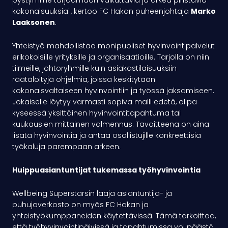
pystymme tarjoamaan vaikuttavia ja arkea piristäviä
kokonaisuuksia", kertoo FC Hakan puheenjohtaja
Marko
Laaksonen
.
Yhteistyö mahdollistaa monipuoliset hyvinvointipalvelut
erikokoisille yrityksille ja organisaatioille. Tarjolla on niin
tiimeille, johtoryhmille kuin asiakastilaisuuksiin
räätälöityjä ohjelmia, joissa keskitytään
kokonaisvaltaiseen hyvinvointiin ja työssä jaksamiseen.
Jokaiselle löytyy varmasti sopiva malli edetä, olipa
kyseessä yksittäinen hyvinvointitapahtuma tai
kuukausien mittainen valmennus. Tavoitteena on aina
lisätä hyvinvointia ja antaa osallistujille konkreettisia
työkaluja parempaan arkeen.
Huippuasiantuntijat tukemassa työhyvinvointia
Wellbeing Superstarsin laaja asiantuntija- ja
puhujaverkosto on myös FC Hakan ja
yhteistyökumppaneiden käytettävissä. Tämä tarkoittaa,
että työhyvinvointipäivissä ja tapahtumissa voi päästä