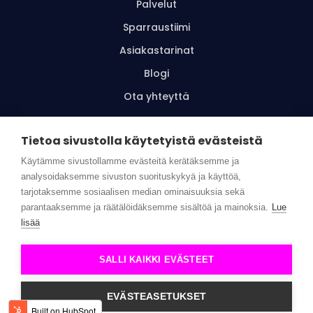
Palvelut
Sparraustiimi
Asiakastarinat
Blogi
Ota yhteyttä
Tietoa sivustolla käytetyistä evästeistä
Tilaa uutiskirje
Käytämme sivustollamme evästeitä kerätäksemme ja
analysoidaksemme sivuston suorituskykyä ja käyttöä,
tarjotaksemme sosiaalisen median ominaisuuksia sekä
parantaaksemme ja räätälöidäksemme sisältöä ja mainoksia.
Lue
© Wellbeing Superstars |
Tietosuojaseloste
|
Toimitus- ja
lisää
käyttöehdot
SALLI KAIKKI EVÄSTEET
EVÄSTEASETUKSET