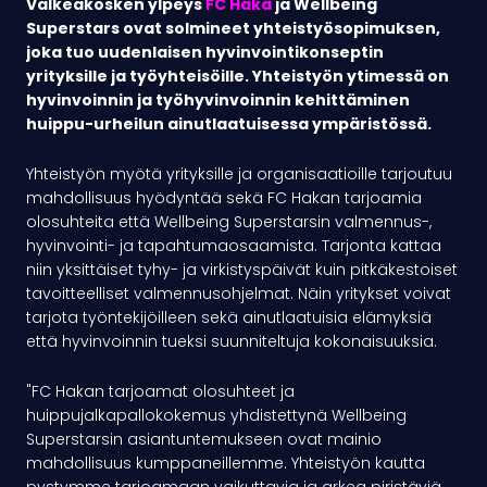
Valkeakosken ylpeys
FC Haka
ja Wellbeing
Superstars ovat solmineet yhteistyösopimuksen,
joka tuo uudenlaisen hyvinvointikonseptin
yrityksille ja työyhteisöille. Yhteistyön ytimessä on
hyvinvoinnin ja työhyvinvoinnin kehittäminen
huippu-urheilun ainutlaatuisessa ympäristössä.
Yhteistyön myötä yrityksille ja organisaatioille tarjoutuu
mahdollisuus hyödyntää sekä FC Hakan tarjoamia
olosuhteita että Wellbeing Superstarsin valmennus-,
hyvinvointi- ja tapahtumaosaamista. Tarjonta kattaa
niin yksittäiset tyhy- ja virkistyspäivät kuin pitkäkestoiset
tavoitteelliset valmennusohjelmat. Näin yritykset voivat
tarjota työntekijöilleen sekä ainutlaatuisia elämyksiä
että hyvinvoinnin tueksi suunniteltuja kokonaisuuksia.
"FC Hakan tarjoamat olosuhteet ja
huippujalkapallokokemus yhdistettynä Wellbeing
Superstarsin asiantuntemukseen ovat mainio
mahdollisuus kumppaneillemme. Yhteistyön kautta