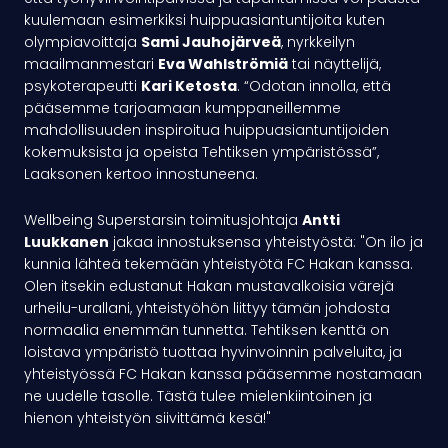
kuulemaan esimerkiksi huippuasiantuntijoita kuten
olympiavoittaja
Sami Jauhojärveä
, nyrkkeilyn
maailmanmestari
Eva Wahlströmiä
tai näyttelijä,
psykoterapeutti
Kari Ketosta
. “Odotan innolla, että
pääsemme tarjoamaan kumppaneillemme
mahdollisuuden inspiroitua huippuasiantuntijoiden
kokemuksista ja opeista
Tehtiksen ympäristössä”,
Laaksonen kertoo innostuneena.
Wellbeing Superstarsin toimitusjohtaja
Antti
Luukkanen
jakaa innostuksensa yhteistyöstä: "On ilo ja
kunnia lähteä tekemään yhteistyötä FC Hakan kanssa.
Olen itsekin edustanut Hakan mustavalkoisia värejä
urheilu-urallani, yhteistyöhön liittyy tämän johdosta
normaalia enemmän tunnetta. Tehtiksen kenttä on
loistava ympäristö tuottaa hyvinvoinnin palveluita, ja
yhteistyössä FC Hakan kanssa pääsemme nostamaan
ne uudelle tasolle. Tästä tulee mielenkiintoinen ja
hienon yhteistyön siivittämä kesä!"