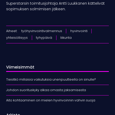
Superstarsin toimitusjohtaja Antti Luukkanen kättelivät
sopimuksen solmimisen jälkeen.
Aiheet:
työhyvinvointivalmennus
hyvinvointi
yhteisöllisyys
tyhypäivä
liikunta
Viimeisimmät
Tiesitkö millaisia vaikutuksia unenpuutteella on sinulle?
Johdon suorituskyky alkaa omasta jaksamisesta
Aito kohtaaminen on mielen hyvinvoinnin vahvin suoja