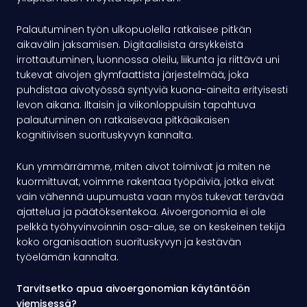
Palautuminen työn ulkopuolella ratkaisee pitkän
aikavälin jaksamisen. Digitaalisista ärsykkeistä
irrottautuminen, luonnossa oleilu, liikunta ja riittävä uni
tukevat aivojen glymfaattista järjestelmää, joka
puhdistaa aivotyössä syntyviä kuona-aineita erityisesti
levon aikana. Iltaisin ja viikonloppuisin tapahtuva
palautuminen on ratkaisevaa pitkäaikaisen
kognitiivisen suorituskyvyn kannalta.
Kun ymmärrämme, miten aivot toimivat ja miten ne
kuormittuvat, voimme rakentaa työpäiviä, jotka eivät
vain vähennä uupumusta vaan myös tukevat terävää
ajattelua ja päätöksentekoa. Aivoergonomia ei ole
pelkkä työhyvinvoinnin osa-alue, se on keskeinen tekijä
koko organisaation suorituskyvyn ja kestävän
työelämän kannalta.
Tarvitsetko apua aivoergonomian käytäntöön
viemisessä?