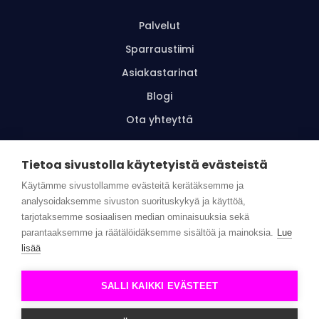
Palvelut
Sparraustiimi
Asiakastarinat
Blogi
Ota yhteyttä
Tietoa sivustolla käytetyistä evästeistä
Tilaa uutiskirje
Käytämme sivustollamme evästeitä kerätäksemme ja
analysoidaksemme sivuston suorituskykyä ja käyttöä,
tarjotaksemme sosiaalisen median ominaisuuksia sekä
parantaaksemme ja räätälöidäksemme sisältöä ja mainoksia.
Lue
© Wellbeing Superstars |
Tietosuojaseloste
|
Toimitus- ja
lisää
käyttöehdot
SALLI KAIKKI EVÄSTEET