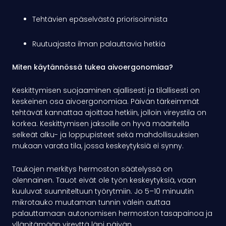
Tehtävien epäselvästä priorisoinnista
Ruutuajasta ilman palauttavia hetkiä
Miten käytännössä tukea aivoergonomiaa?
Keskittymisen suojaaminen ajallisesti ja tilallisesti on
keskeinen osa aivoergonomiaa. Päivän tärkeimmät
tehtävät kannattaa ajoittaa hetkiin, jolloin vireystila on
korkea. Keskittymisen jaksoille on hyvä määritellä
selkeät alku- ja loppupisteet sekä mahdollisuuksien
mukaan varata tila, jossa keskeytyksiä ei synny.
Taukojen merkitys hermoston säätelyssä on
olennainen. Tauot eivät ole työn keskeytyksiä, vaan
kuuluvat suunniteltuun työrytmiin. Jo 5–10 minuutin
mikrotauko muutaman tunnin välein auttaa
palauttamaan autonomisen hermoston tasapainoa ja
ylläpitämään vireyttä läpi päivän.