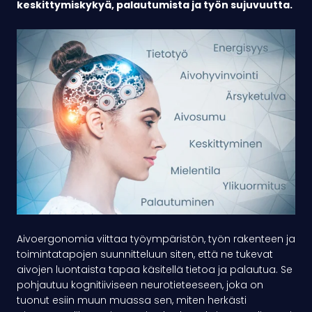
keskittymiskykyä, palautumista ja työn sujuvuutta.
Aivoergonomia viittaa työympäristön, työn rakenteen ja
toimintatapojen suunnitteluun siten, että ne tukevat
aivojen luontaista tapaa käsitellä tietoa ja palautua. Se
pohjautuu kognitiiviseen neurotieteeseen, joka on
tuonut esiin muun muassa sen, miten herkästi