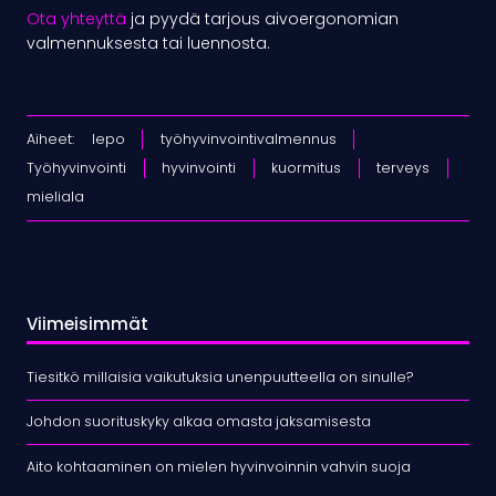
Ota yhteyttä
ja pyydä tarjous aivoergonomian
valmennuksesta tai luennosta.
Aiheet:
lepo
työhyvinvointivalmennus
Työhyvinvointi
hyvinvointi
kuormitus
terveys
mieliala
Viimeisimmät
Tiesitkö millaisia vaikutuksia unenpuutteella on sinulle?
Johdon suorituskyky alkaa omasta jaksamisesta
Aito kohtaaminen on mielen hyvinvoinnin vahvin suoja