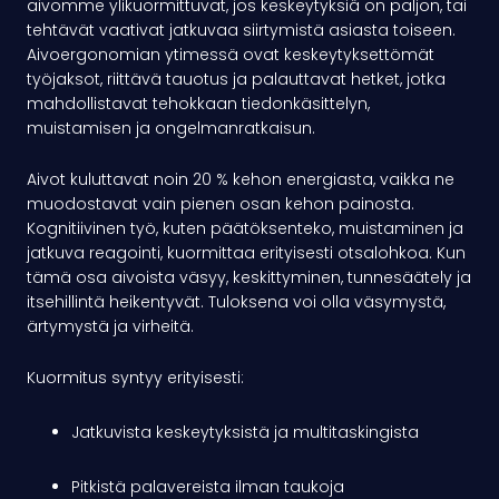
aivomme ylikuormittuvat, jos keskeytyksiä on paljon, tai
tehtävät vaativat jatkuvaa siirtymistä asiasta toiseen.
Aivoergonomian ytimessä ovat keskeytyksettömät
työjaksot, riittävä tauotus ja palauttavat hetket, jotka
mahdollistavat tehokkaan tiedonkäsittelyn,
muistamisen ja ongelmanratkaisun.
Aivot kuluttavat noin 20 % kehon energiasta, vaikka ne
muodostavat vain pienen osan kehon painosta.
Kognitiivinen työ, kuten päätöksenteko, muistaminen ja
jatkuva reagointi, kuormittaa erityisesti otsalohkoa. Kun
tämä osa aivoista väsyy, keskittyminen, tunnesäätely ja
itsehillintä heikentyvät. Tuloksena voi olla väsymystä,
ärtymystä ja virheitä.
Kuormitus syntyy erityisesti:
Jatkuvista keskeytyksistä ja multitaskingista
Pitkistä palavereista ilman taukoja