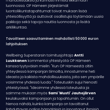
mahdollisuuksia ja kannusti ihmisiä liikkumaan
luonnossa. OP Hämeen järjestämät
luontoliikuntatapahtumat toivat mukaan lisää
yhteisöllisyyttä ja auttoivat osallistujia löytämään uusia
paikkoja sekä tapoja nauttia luonnosta ja lisätä
arkiliikuntaa.
Tavoitteen saavuttaminen mahdollisti 50 000 euron
lahjoituksen
Wellbeing Superstarsin toimitusjohtaja
Antti
Luukkanen
kommentoi yhteistyötä OP Hämeen
kanssa tyytyväisin mielin: "Kun OP Hämeestä oltiin
yhteydessä kampanjan tiimoilta, innostuimme heti
ideasta ja kaikista mahdollisuuksista, joita sen ympärille
voisimme yhdessä luoda." Toteutuskin sujui hienosti
yhteistyössä. "Ideoimme yhdessä toteutusta ja
saimme mukaan myös
Sami 'Musti' Jauhojärven
keulakuvaksi kampanjaan ja tapahtumiin. On ollut
hienoa nähdä, kuinka kampanja on tavoittanut
ilahduttavan paljon hämäläisiä ja innostanut ihmisiä