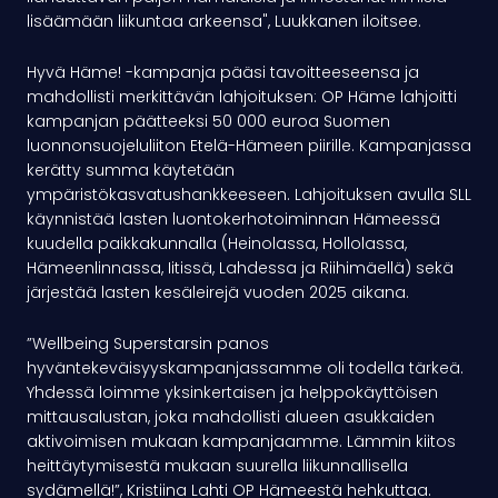
lisäämään liikuntaa arkeensa", Luukkanen iloitsee.
Hyvä Häme! -kampanja pääsi tavoitteeseensa ja
mahdollisti merkittävän lahjoituksen: OP Häme lahjoitti
kampanjan päätteeksi 50 000 euroa Suomen
luonnonsuojeluliiton Etelä-Hämeen piirille. Kampanjassa
kerätty summa käytetään
ympäristökasvatushankkeeseen. Lahjoituksen avulla SLL
käynnistää lasten luontokerhotoiminnan Hämeessä
kuudella paikkakunnalla (Heinolassa, Hollolassa,
Hämeenlinnassa, Iitissä, Lahdessa ja Riihimäellä) sekä
järjestää lasten kesäleirejä vuoden 2025 aikana.
”Wellbeing Superstarsin panos
hyväntekeväisyyskampanjassamme oli todella tärkeä.
Yhdessä loimme yksinkertaisen ja helppokäyttöisen
mittausalustan, joka mahdollisti alueen asukkaiden
aktivoimisen mukaan kampanjaamme. Lämmin kiitos
heittäytymisestä mukaan suurella liikunnallisella
sydämellä!”, Kristiina Lahti OP Hämeestä hehkuttaa.