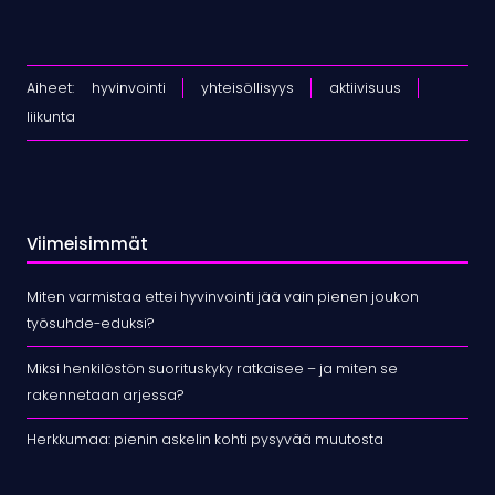
Aiheet:
hyvinvointi
yhteisöllisyys
aktiivisuus
liikunta
Viimeisimmät
Miten varmistaa ettei hyvinvointi jää vain pienen joukon
työsuhde-eduksi?
Miksi henkilöstön suorituskyky ratkaisee – ja miten se
rakennetaan arjessa?
Herkkumaa: pienin askelin kohti pysyvää muutosta