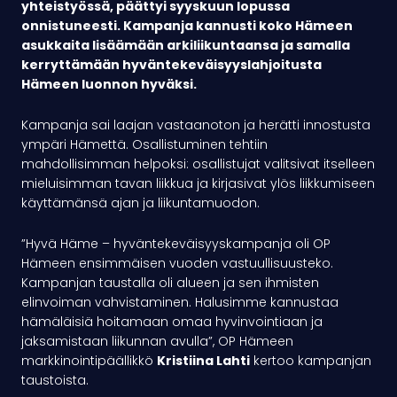
yhteistyössä, päättyi syyskuun lopussa
onnistuneesti. Kampanja kannusti koko Hämeen
asukkaita lisäämään arkiliikuntaansa ja samalla
kerryttämään hyväntekeväisyyslahjoitusta
Hämeen luonnon hyväksi.
Kampanja sai laajan vastaanoton ja herätti innostusta
ympäri Hämettä. Osallistuminen tehtiin
mahdollisimman helpoksi: osallistujat valitsivat itselleen
mieluisimman tavan liikkua ja kirjasivat ylös liikkumiseen
käyttämänsä ajan ja liikuntamuodon.
”Hyvä Häme – hyväntekeväisyyskampanja oli OP
Hämeen ensimmäisen vuoden vastuullisuusteko.
Kampanjan taustalla oli alueen ja sen ihmisten
elinvoiman vahvistaminen. Halusimme kannustaa
hämäläisiä hoitamaan omaa hyvinvointiaan ja
jaksamistaan liikunnan avulla”, OP Hämeen
markkinointipäällikkö
Kristiina Lahti
kertoo kampanjan
taustoista.