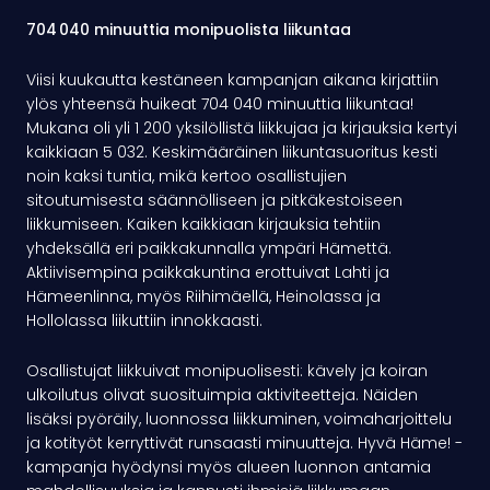
704 040 minuuttia monipuolista liikuntaa
Viisi kuukautta kestäneen kampanjan aikana kirjattiin
ylös yhteensä huikeat 704 040 minuuttia liikuntaa!
Mukana oli yli 1 200 yksilöllistä liikkujaa ja kirjauksia kertyi
kaikkiaan 5 032. Keskimääräinen liikuntasuoritus kesti
noin kaksi tuntia, mikä kertoo osallistujien
sitoutumisesta säännölliseen ja pitkäkestoiseen
liikkumiseen. Kaiken kaikkiaan kirjauksia tehtiin
yhdeksällä eri paikkakunnalla ympäri Hämettä.
Aktiivisempina paikkakuntina erottuivat Lahti ja
Hämeenlinna, myös Riihimäellä, Heinolassa ja
Hollolassa liikuttiin innokkaasti.
Osallistujat liikkuivat monipuolisesti: kävely ja koiran
ulkoilutus olivat suosituimpia aktiviteetteja. Näiden
lisäksi pyöräily, luonnossa liikkuminen, voimaharjoittelu
ja kotityöt kerryttivät runsaasti minuutteja. Hyvä Häme! -
kampanja hyödynsi myös alueen luonnon antamia