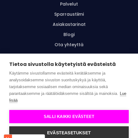
Palvelut
Sparraustiimi
Asiakastarinat
Blogi
Ota yhteyttä
Tietoa sivustolla käytetyistä evästeistä
Tilaa uutiskirje
Käytämme sivustollamme evästeitä kerätäksemme ja
analysoidaksemme sivuston suorituskykyä ja käyttöä,
tarjotaksemme sosiaalisen median ominaisuuksia sekä
parantaaksemme ja räätälöidäksemme sisältöä ja mainoksia.
Lue
© Wellbeing Superstars |
Tietosuojaseloste
|
Toimitus- ja
lisää
käyttöehdot
SALLI KAIKKI EVÄSTEET
EVÄSTEASETUKSET