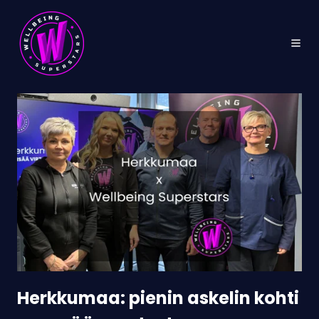
Herkkumaa:
pienin
askelin
kohti
pysyvää
muutosta
Herkkumaa: pienin askelin kohti