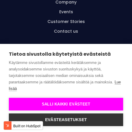
Company
Events
Customer Stories
Contact us
Tietoa sivustolla käytetyistä evästeistä
Käytämme sivustollamme evästeitä kerätäksemme ja
Get started
analysoidaksemme sivuston suorituskykyä ja käyttöä,
tarjotaksemme sosiaalisen median ominaisuuksia sekä
parantaaksemme ja räätälöidäksemme sisältöä ja mainoksia.
Lue
lisää
© Wellbeing Superstars |
Privacy policy
SALLI KAIKKI EVÄSTEET
EVÄSTEASETUKSET