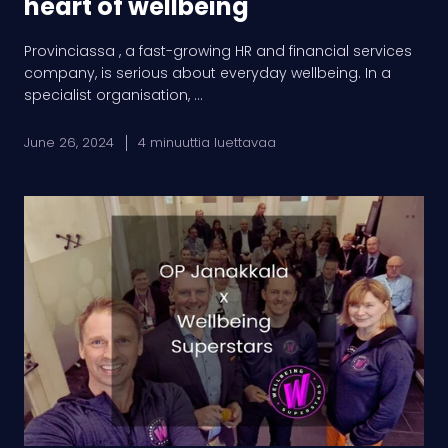
heart of wellbeing
Provinciassa , a fast-growing HR and financial services
company, is serious about everyday wellbeing. In a
specialist organisation, ...
June 26, 2024
4 minuuttia luettavaa
OP
Janakkala:
on
a
journey
to
wellbeing