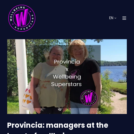
EN
Provincia:
managers
at
the
heart
of
wellbeing
Provincia: managers at the