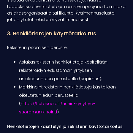
sisältää arkaluonteisia terveystietoja. Näissä
tapauksissa henkilötietojen rekisterinpitäjänä toimii joko
asiakasorganisaatio tai liikunta-/valmennusalusta,
johon yksilöt rekisteröityvät itsenäisesti.
3. Henkilötietojen käyttötarkoitus
Rekisterin pitämisen peruste:
Asiakasrekisterin henkilötietoja käsitellään
rekisteröidyn edustaman yrityksen
asiakassuhteen perusteella (sopimus).
Markkinointirekisterin henkilötietoja käsitellään
oikeutetun edun perusteella
(
https://tietosuoja.fi/usein-kysyttya-
suoramarkkinointi
).
Henkilötietojen käsittelyn ja rekisterin käyttötarkoitus