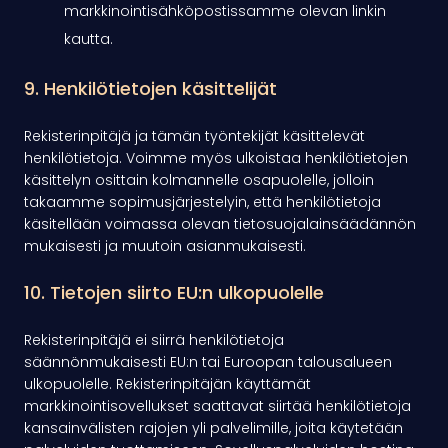
markkinointisähköpostissamme olevan linkin
kautta.
9. Henkilötietojen käsittelijät
Rekisterinpitäjä ja tämän työntekijät käsittelevät
henkilötietoja. Voimme myös ulkoistaa henkilötietojen
käsittelyn osittain kolmannelle osapuolelle, jolloin
takaamme sopimusjärjestelyin, että henkilötietoja
käsitellään voimassa olevan tietosuojalainsäädännön
mukaisesti ja muutoin asianmukaisesti.
10. Tietojen siirto EU:n ulkopuolelle
Rekisterinpitäjä ei siirrä henkilötietoja
säännönmukaisesti EU:n tai Euroopan talousalueen
ulkopuolelle. Rekisterinpitäjän käyttämät
markkinointisovellukset saattavat siirtää henkilötietoja
kansainvälisten rajojen yli palvelimille, joita käytetään