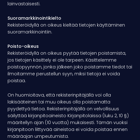
lainvastaisesti.
Suoramarkkinointikielto
Rekisteröidyllä on oikeus kieltää tietojen käyttäminen
suoramarkkinointiin.
Poisto-oikeus
Rekisteröidyllä on oikeus pyytää tietojen poistamista,
jos tietojen käsittely ei ole tarpeen. Käsittelemme
poistopyynnön, jonka jälkeen joko poistamme tiedot tai
ilmoitamme perustellun syyn, miksi tietoja ei voida
poistaa.
On huomioitava, että rekisterinpitäjällä voi olla
lakisääteinen tai muu oikeus olla poistamatta
pyydettyä tietoa. Rekisterinpitäjällä on velvollisuus
säilyttää kirjanpitoaineisto Kirjanpitolaissa (luku 2, 10 §)
määritellyn ajan (10 vuotta) mukaisesti. Tämän vuoksi
kirjanpitoon liittyvää aineistoa ei voida poistaa ennen
määräajan umpeutumista.