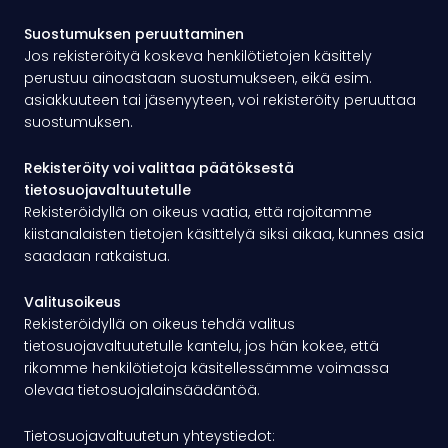
Suostumuksen peruuttaminen
Jos rekisteröityä koskeva henkilötietojen käsittely
perustuu ainoastaan suostumukseen, eikä esim.
asiakkuuteen tai jäsenyyteen, voi rekisteröity peruuttaa
suostumuksen.
Rekisteröity voi valittaa päätöksestä
tietosuojavaltuutetulle
Rekisteröidyllä on oikeus vaatia, että rajoitamme
kiistanalaisten tietojen käsittelyä siksi aikaa, kunnes asia
saadaan ratkaistua.
Valitusoikeus
Rekisteröidyllä on oikeus tehdä valitus
tietosuojavaltuutetulle kantelu, jos hän kokee, että
rikomme henkilötietoja käsitellessämme voimassa
olevaa tietosuojalainsäädäntöä.
Tietosuojavaltuutetun yhteystiedot: