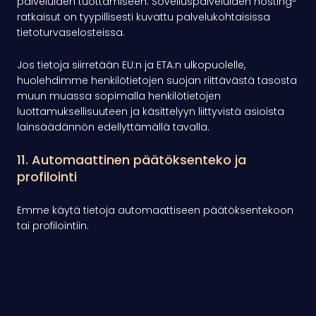
palveluiden tuottamiseen. Sovelluspalveluiden hosting-
ratkaisut on tyypillisesti kuvattu palvelukohtaisissa
tietoturvaselosteissa.
Jos tietoja siirretään EU:n ja ETA:n ulkopuolelle,
huolehdimme henkilötietojen suojan riittävästä tasosta
muun muassa sopimalla henkilötietojen
luottamuksellisuuteen ja käsittelyyn liittyvistä asioista
lainsäädännön edellyttämällä tavalla.
11. Automaattinen päätöksenteko ja
profilointi
Emme käytä tietoja automaattiseen päätöksentekoon
tai profilointiin.