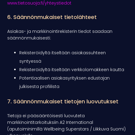
www.tietosuoja.fi/yhteystiedot
6. Säännönmukaiset tietolähteet
Asiakas- ja markkinointirekisterin tiedot saadaan
säännönmukaisesti:
Rekisteröidyltä itseltään asiakassuhteen
syntyessä
Rekisteröidyltä itseltään verkkolomakkeen kautta
Potentiaalisen asiakasyrityksen edustajan
julkisesta profiilista
7. Säännönmukaiset tietojen luovutukset
Tietoja ei pääsääntöisesti luovuteta
markkinointitarkoituksiin A2 International
(aputoiminimillä Wellbeing Superstars / Liikkuva Suomi)