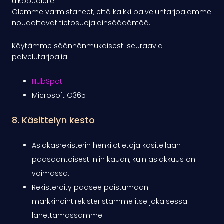
ulkopuolelle.
Olemme varmistaneet, että kaikki palveluntarjoajamme
noudattavat tietosuojalainsäädäntöä.
Käytämme säännönmukaisesti seuraavia
palvelutarjoajia:
HubSpot
Microsoft O365
8. Käsittelyn kesto
Asiakasrekisterin henkilötietoja käsitellään
pääsääntöisesti niin kauan, kuin asiakkuus on
voimassa.
Rekisteröity pääsee poistumaan
markkinointirekisteristämme itse jokaisessa
lähettämässämme