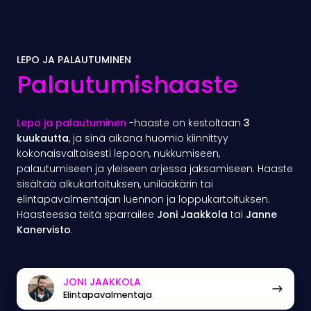
LEPO JA PALAUTUMINEN
Palautumishaaste
Lepo ja palautuminen
-haaste on kestoltaan
3
kuukautta
, ja sinä aikana huomio kiinnittyy
kokonaisvaltaisesti lepoon, nukkumiseen,
palautumiseen ja yleiseen arjessa jaksamiseen. Haaste
sisältää alkukartoituksen, unilääkärin tai
elintapavalmentajan luennon ja loppukartoituksen.
Haasteessa teitä sparrailee
Joni Jaakkola
tai
Janne
Kanervisto
.
Joni
JONI JAAKKOLA
Elintapavalmentaja
Jaakkola