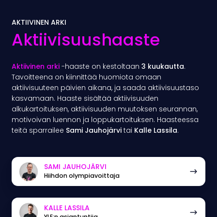
AKTIIVINEN ARKI
Aktiivisuushaaste
Aktiivinen arki
-haaste on kestoltaan
3 kuukautta
.
Tavoitteena on kiinnittää huomiota omaan
aktiivisuuteen päivien aikana, ja saada aktiivisuustaso
kasvamaan. Haaste sisältää aktiivisuuden
alkukartoituksen, aktiivisuuden muutoksen seurannan,
motivoivan luennon ja loppukartoituksen. Haasteessa
teitä sparrailee
Sami Jauhojärvi
tai
Kalle Lassila
.
Sami
SAMI JAUHOJÄRVI
Hiihdon olympiavoittaja
Jauhojärvi
Kalle
KALLE LASSILA
YLE:n asiantuntija