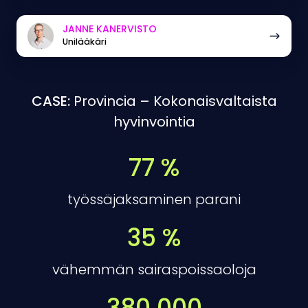
Janne
JANNE KANERVISTO
Unilääkäri
Kanervisto
CASE:
Provincia – Kokonaisvaltaista
hyvinvointia
77 %
työssäjaksaminen parani
35 %
vähemmän sairaspoissaoloja
380 000