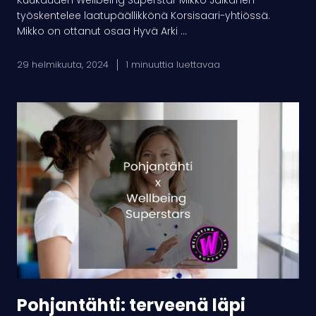
Kuukauden Wellbeing Superstar Mikko Jalkanen
työskentelee laatupäällikkönä Korsisaari-yhtiössä.
Mikko on ottanut osaa Hyvä Arki ...
29 helmikuuta, 2024
1 minuuttia luettavaa
Pohjantähti:
terveenä
läpi
elämän
Pohjantähti: terveenä läpi