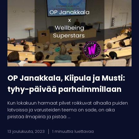
Janakkala,
Kiipula
ja
Musti:
tyhy-
päivää
parhaimmillaan
OP Janakkala, Kiipula ja Musti:
tyhy-päivää parhaimmillaan
Kun lokakuun harmaat pilvet roikkuvat alhaalla puiden
latvoissa ja varusteiden teema on sade, on aika
piristää ilmapiiriä ja pistää ...
13 joulukuuta, 2023
1 minuuttia luettavaa