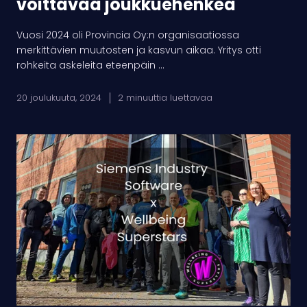
voittavaa joukkuehenkeä
Vuosi 2024 oli Provincia Oy:n organisaatiossa
merkittävien muutosten ja kasvun aikaa. Yritys otti
rohkeita askeleita eteenpäin ...
20 joulukuuta, 2024
2 minuuttia luettavaa
Siemens
Industry
Software:
fiksujen
ihmisten
älykkäitä
ratkaisuja