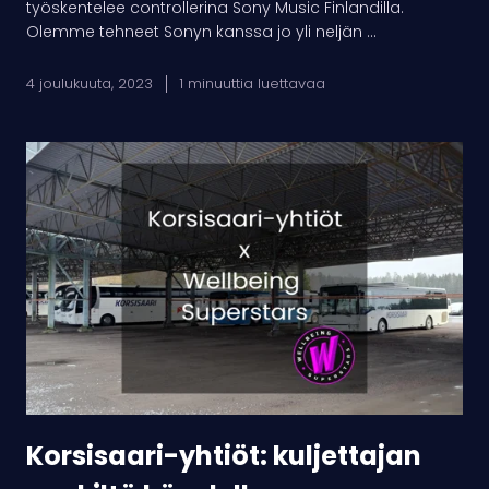
työskentelee controllerina Sony Music Finlandilla.
Olemme tehneet Sonyn kanssa jo yli neljän ...
4 joulukuuta, 2023
1 minuuttia luettavaa
Korsisaari-
yhtiöt:
kuljettajan
penkiltä
kävelylle
Korsisaari-yhtiöt: kuljettajan