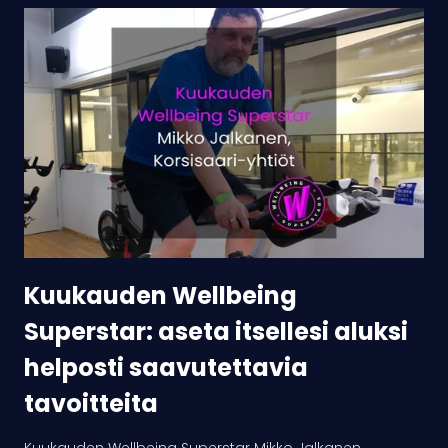
Kuukauden
Wellbeing
Superstar:
aseta
itsellesi
aluksi
helposti
saavutettavia
tavoitteita
Kuukauden Wellbeing
Superstar: aseta itsellesi aluksi
helposti saavutettavia
tavoitteita