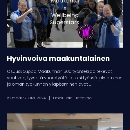
Hyvinvoiva maakuntalainen
Osuuskauppa Maakunnan 500 työntekijää tekevät
vaativaa, fyysistä vuorotyötä ja siksi työssä jaksaminen
ja oman työkunnon ylläpitäminen ovat ...
19 maaliskuuta, 2024
1 minuuttia luettavaa
OP
Kangasala: