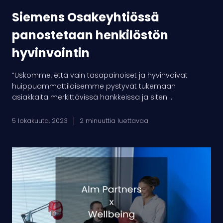
Siemens Osakeyhtiössä
panostetaan henkilöstön
hyvinvointin
”Uskomme, että vain tasapainoiset ja hyvinvoivat
huippuammattilaisemme pystyvät tukemaan
asiakkaita merkittävissä hankkeissa ja siten ...
5 lokakuuta, 2023
2 minuuttia luettavaa
ALM
Partners:
tasapainon
tavoittelua