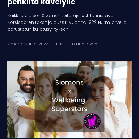
penkiltä kävelylle
Kaikki eteläisen Suomen teitä ajelleet tunnistavat
Korsisaaren taksit ja bussit. Vuonna 1929 Nurmijärvellä
perustetun kuljetusyrityksen ...
7 marraskuuta, 2023
1 minuuttia luettavaa
Siemens
Osakeyhtiössä
panostetaan
henkilöstön
hyvinvointin