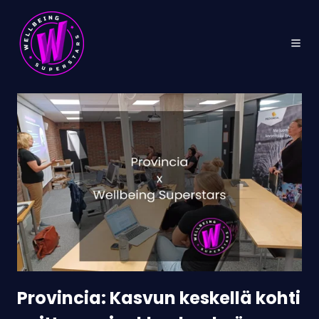
Provincia:
Kasvun
keskellä
kohti
voittavaa
joukkuehenkeä
Provincia: Kasvun keskellä kohti