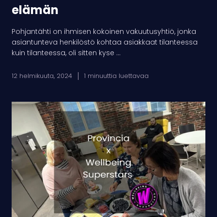
elämän
Pohjantähti on ihmisen kokoinen vakuutusyhtiö, jonka
asiantunteva henkilöstö kohtaa asiakkaat tilanteessa
kuin tilanteessa, oli sitten kyse ...
12 helmikuuta, 2024
1 minuuttia luettavaa
Provincian
ArkiOn:
matka
jatkuu