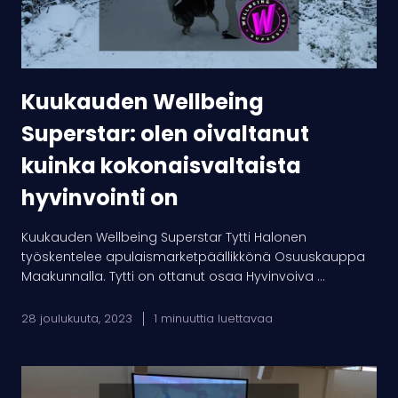
kokonaisvaltaista
hyvinvointi
on
Kuukauden Wellbeing
Superstar: olen oivaltanut
kuinka kokonaisvaltaista
hyvinvointi on
Kuukauden Wellbeing Superstar Tytti Halonen
työskentelee apulaismarketpäällikkönä Osuuskauppa
Maakunnalla. Tytti on ottanut osaa Hyvinvoiva ...
28 joulukuuta, 2023
1 minuuttia luettavaa
OP