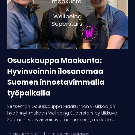
ilosanomaa
Suomen
innostavimmalla
työpaikalla
Osuuskauppa Maakunta:
Hyvinvoinnin ilosanomaa
Suomen innostavimmalla
työpaikalla
Seitsemän Osuuskauppa Maakunnan yksikköä on
hypännyt mukaan Wellbeing Superstars by Liikkuva
Suomen työhyvinvointivalmennukseen, matkalle ...
16 elokuuta, 2023
2 minuuttia luettavaa