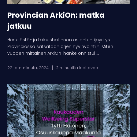
Provincian ArkiOn: matka
jatkuu
Henkilöstö- ja taloushallinnon asiantuntijayritys
Provinciassa satsataan arjen hyvinvointiin. Miten
vuoden mittainen ArkiOn-hanke onnistui ...
22 tammikuuta, 2024
2 minuuttia luettavaa
Kuukauden
Wellbeing
Superstar:
olen
oivaltanut
kuinka