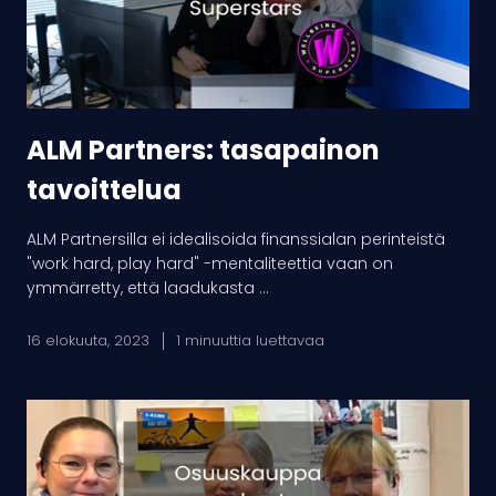
ALM Partners: tasapainon
tavoittelua
ALM Partnersilla ei idealisoida finanssialan perinteistä
"work hard, play hard" -mentaliteettia vaan on
ymmärretty, että laadukasta ...
16 elokuuta, 2023
1 minuuttia luettavaa
Osuuskauppa
Maakunta:
Hyvinvoinnin