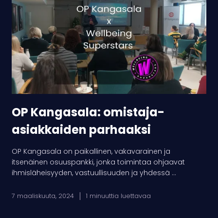
omistaja-
asiakkaiden
parhaaksi
OP Kangasala: omistaja-
asiakkaiden parhaaksi
OP Kangasala on paikallinen, vakavarainen ja
itsenäinen osuuspankki, jonka toimintaa ohjaavat
ihmisläheisyyden, vastuullisuuden ja yhdessä ...
7 maaliskuuta, 2024
1 minuuttia luettavaa