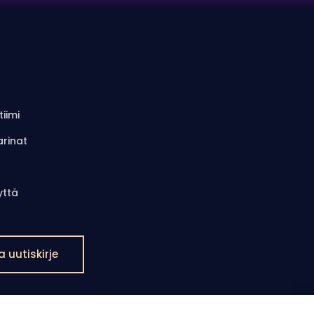
iimi
arinat
yttä
a uutiskirje