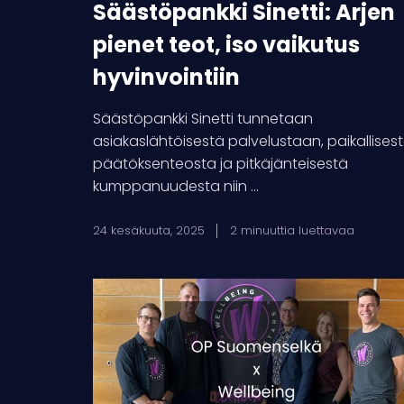
Säästöpankki Sinetti: Arjen
pienet teot, iso vaikutus
hyvinvointiin
Säästöpankki Sinetti tunnetaan
asiakaslähtöisestä palvelustaan, paikallises
päätöksenteosta ja pitkäjänteisestä
kumppanuudesta niin ...
24 kesäkuuta, 2025
2 minuuttia luettavaa
OP
Suomenselkä:
Yhteistyöllä
kohti