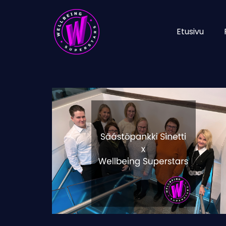
Etusivu
Säästöpankki
Sinetti:
Arjen
pienet
teot,
iso
vaikutus
hyvinvointiin