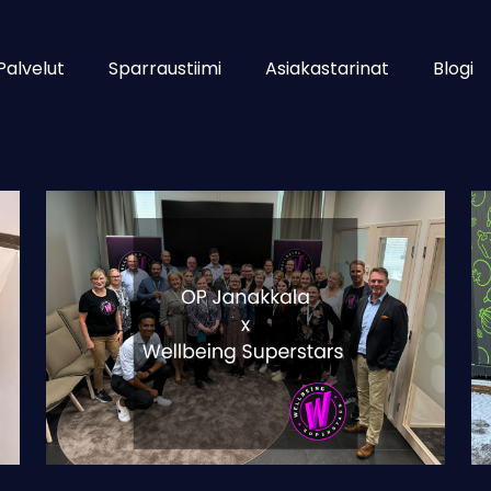
Palvelut
Sparraustiimi
Asiakastarinat
Blogi
OP
He
Janakkala:
Ko
Onnistunut
ko
työhyvinvointivuosi
hy