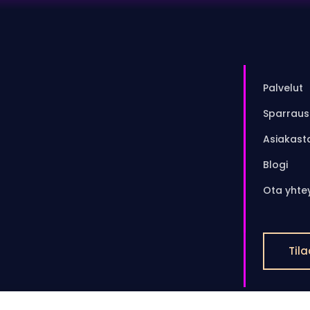
Palvelut
Sparraust
Asiakast
Blogi
Ota yhte
Tila