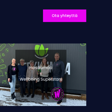
Ota yhteyttä
rkkumaa:
hti
konaisvaltaista
vinvointia