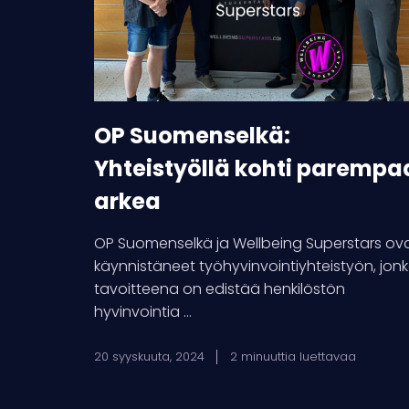
parempaa
arkea
OP Suomenselkä:
Yhteistyöllä kohti parempa
arkea
OP Suomenselkä ja Wellbeing Superstars ov
käynnistäneet työhyvinvointiyhteistyön, jon
tavoitteena on edistää henkilöstön
hyvinvointia ...
20 syyskuuta, 2024
2 minuuttia luettavaa