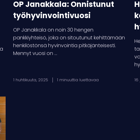
OP Janakkala: Onnistunut
H
työhyvinvointivuosi
k
h
OP Janakkala on noin 30 hengen
pankkiyhteisö, joka on sitoutunut kehittämään
He
henkilöstönsä hyvinvointia pitkäjänteisesti.
ta
ta
Mennyt vuosi on ...
va
hy
1 huhtikuuta, 2025
1 minuuttia luettavaa
16