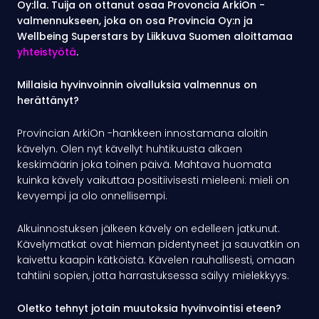
Oy:lla
. Tuija on ottanut osaa Provoncia ArkiOn -
valmennukseen, joka on osa Provincia Oy:n ja
Wellbeing Superstars by Liikkuva Suomen aloittamaa
yhteistyötä
.
Millaisia hyvinvoinnin oivalluksia valmennus on
herättänyt?
Provincian ArkiOn -hankkeen innostamana aloitin
kävelyn. Olen nyt kävellyt huhtikuusta alkaen
keskimäärin joka toinen päivä. Mahtava huomata
kuinka kävely vaikuttaa positiivisesti mieleeni: mieli on
kevyempi ja olo onnellisempi.
Alkuinnostuksen jälkeen kävely on edelleen jatkunut.
Kävelymatkat ovat hieman pidentyneet ja sauvatkin on
kaivettu kaapin kätköistä. Kävelen rauhallisesti, omaan
tahtiini sopien, jotta harrastuksessa säilyy mielekkyys.
Oletko tehnyt jotain muutoksia hyvinvointisi eteen?