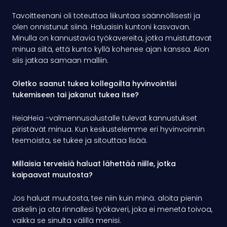
Tavoitteenani oli toteuttaa liikuntaa säännöllisesti ja
olen onnistunut siinä. Haluaisin kuntoni kasvavan.
Minulla on kannustavia työkavereita, jotka muistuttavat
minua siitä, että kunto kyllä kohenee ajan kanssa. Aion
siis jatkaa samaan malliin.
Oletko saanut tukea kollegoilta hyvinvointisi
tukemiseen tai jakanut tukea itse?
HeiaHeia -valmennusalustalle tulevat kannustukset
piristävät minua. Kun keskustelemme eri hyvinvoinnin
teemoista, se tukee ja sitouttaa lisää.
Millaisia terveisiä haluat lähettää niille, jotka
kaipaavat muutosta?
Jos haluat muutosta, tee niin kuin minä: aloita pienin
askelin ja ota rinnallesi työkaveri, joka ei menetä toivoa,
vaikka se sinulta välillä menisi.